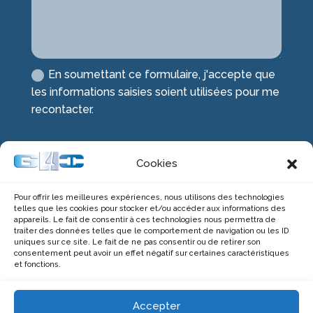
En soumettant ce formulaire, j'accepte que
les informations saisies soient utilisées pour me
recontacter.
Envoyer
Cookies
Pour offrir les meilleures expériences, nous utilisons des technologies
telles que les cookies pour stocker et/ou accéder aux informations des
appareils. Le fait de consentir à ces technologies nous permettra de
Groupe Quatre Informatique
traiter des données telles que le comportement de navigation ou les ID
77 rue de la Martellière
uniques sur ce site. Le fait de ne pas consentir ou de retirer son
consentement peut avoir un effet négatif sur certaines caractéristiques
38500 Voiron
et fonctions.
Tél.
04 56 22 35 85
Mobile :
06 08 01 37 50
Accepter